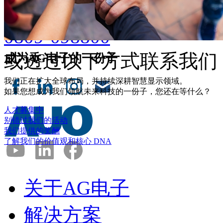
欢迎拨打专线
0809-098800
或透过以下方式联系我们
成为AG电子的一份子
我们正在扩大全球布局，并持续深耕智慧显示领域。
如果您想成为我们领航未来科技的一份子，您还在等什么？
人才募集中
别错过我们的活动
我们提供的奖酬
了解我们的价值观和核心 DNA
关于AG电子
解决方案